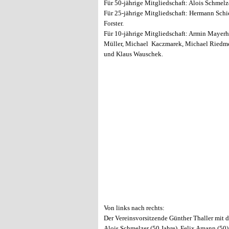
Für 50-jährige Mitgliedschaft: Alois Schmel
Für 25
-jährige Mitgliedschaft:
Hermann Schien
Forster.
Für 10-jährige Mitgliedschaft: Armin Mayerh
Müller, Michael Kaczmarek, Michael Riedmei
und Klaus Wauschek.
Von links nach rechts:
Der Vereinsvorsitzende Günther Thaller mit
Alois Schmelzer (50 Jahre), Felix Amann (50