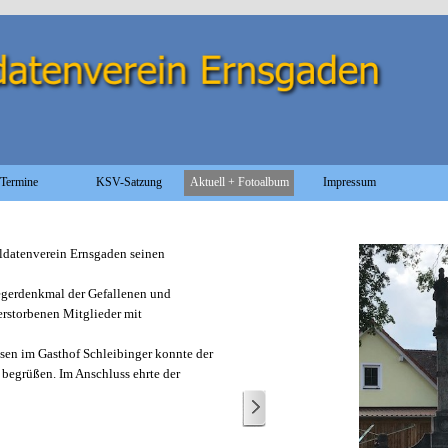
Menü überspringen
Termine
KSV-Satzung
Aktuell + Fotoalbum
Impressum
▼
oldatenverein Ernsgaden s
einen
gerdenkmal der Gefallenen und
erstorbenen Mitglieder mit
en im Gasthof Schleibinger konnte der
 begrüßen. Im Anschluss ehrte der